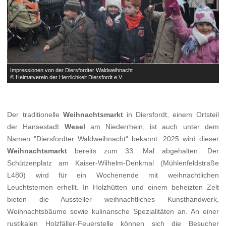
Impressionen von der Diersfordter Waldweihnacht
I
© Heimatverein der Herrlichkeit Diersfordt e.V.
©
Der traditionelle
Weihnachtsmarkt
in Diersfordt, einem Ortsteil
der Hansestadt
Wesel
am Niederrhein, ist auch unter dem
Namen "Diersfordter Waldweihnacht" bekannt. 2025 wird dieser
Weihnachtsmarkt
bereits zum 33. Mal abgehalten. Der
Schützenplatz am Kaiser-Wilhelm-Denkmal (Mühlenfeldstraße
L480) wird für ein Wochenende mit weihnachtlichen
Leuchtsternen erhellt. In Holzhütten und einem beheizten Zelt
bieten die Aussteller weihnachtliches Kunsthandwerk,
Weihnachtsbäume sowie kulinarische Spezialitäten an. An einer
rustikalen Holzfäller-Feuerstelle können sich die Besucher