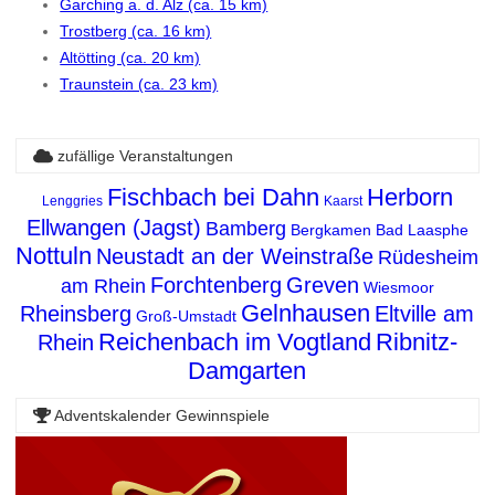
Garching a. d. Alz (ca. 15 km)
Trostberg (ca. 16 km)
Altötting (ca. 20 km)
Traunstein (ca. 23 km)
zufällige Veranstaltungen
Fischbach bei Dahn
Herborn
Lenggries
Kaarst
Ellwangen (Jagst)
Bamberg
Bergkamen
Bad Laasphe
Nottuln
Neustadt an der Weinstraße
Rüdesheim
Forchtenberg
Greven
am Rhein
Wiesmoor
Gelnhausen
Rheinsberg
Eltville am
Groß-Umstadt
Reichenbach im Vogtland
Ribnitz-
Rhein
Damgarten
Adventskalender Gewinnspiele