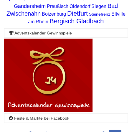
Bad
Gandersheim
Preußisch Oldendorf
Siegen
Dietfurt
Zwischenahn
Boizenburg
Eltville
Steinefrenz
Bergisch Gladbach
am Rhein
Adventskalender Gewinnspiele
Feste & Märkte bei Facebook