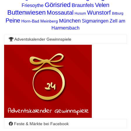
Görisried
Velen
Braunfels
Friesoythe
Buttenwiesen
Mossautal
Wunstorf
Husum
Bitburg
Peine
München
Sigmaringen
Zell am
Horn-Bad Meinberg
Harmersbach
Adventskalender Gewinnspiele
Feste & Märkte bei Facebook