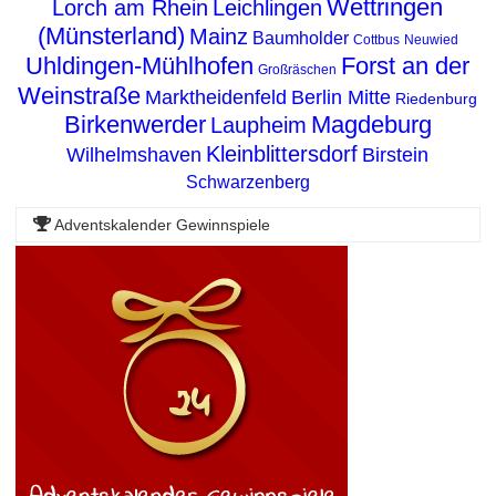
Wettringen
Lorch am Rhein
Leichlingen
(Münsterland)
Mainz
Baumholder
Cottbus
Neuwied
Uhldingen-Mühlhofen
Forst an der
Großräschen
Weinstraße
Marktheidenfeld
Berlin Mitte
Riedenburg
Birkenwerder
Magdeburg
Laupheim
Kleinblittersdorf
Wilhelmshaven
Birstein
Schwarzenberg
Adventskalender Gewinnspiele