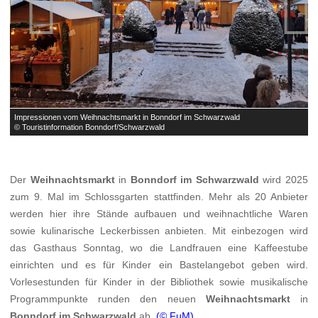


Impressionen vom Weihnachtsmarkt in Bonndorf im Schwarzwald
I
© Touristinformation Bonndorf/Schwarzwald
©
Der
Weihnachtsmarkt
in
Bonndorf im Schwarzwald
wird 2025
zum 9. Mal im Schlossgarten stattfinden. Mehr als 20 Anbieter
werden hier ihre Stände aufbauen und weihnachtliche Waren
sowie kulinarische Leckerbissen anbieten. Mit einbezogen wird
das Gasthaus Sonntag, wo die Landfrauen eine Kaffeestube
einrichten und es für Kinder ein Bastelangebot geben wird.
Vorlesestunden für Kinder in der Bibliothek sowie musikalische
Programmpunkte runden den neuen
Weihnachtsmarkt
in
Bonndorf im Schwarzwald
ab.
(© FuM)