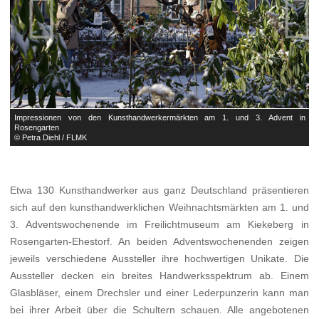


in
Impressionen von den Kunsthandwerkermärkten am 1. und 3. Advent in
I
Rosengarten
R
© Petra Diehl / FLMK
©
Etwa 130 Kunsthandwerker aus ganz Deutschland präsentieren
sich auf den kunsthandwerklichen Weihnachtsmärkten am 1. und
3. Adventswochenende im Freilichtmuseum am Kiekeberg in
Rosengarten-Ehestorf. An beiden Adventswochenenden zeigen
jeweils verschiedene Aussteller ihre hochwertigen Unikate. Die
Aussteller decken ein breites Handwerksspektrum ab. Einem
Glasbläser, einem Drechsler und einer Lederpunzerin kann man
bei ihrer Arbeit über die Schultern schauen. Alle angebotenen