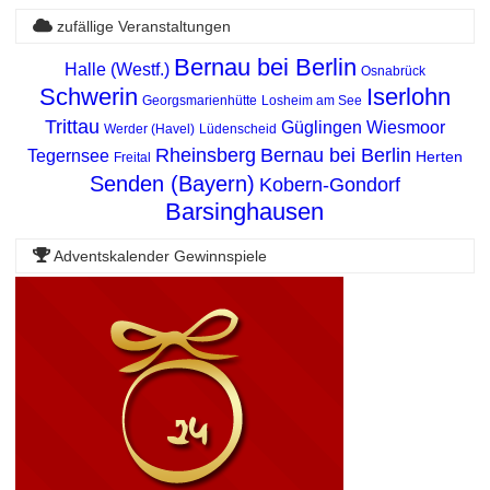
zufällige Veranstaltungen
Bernau bei Berlin
Halle (Westf.)
Osnabrück
Schwerin
Iserlohn
Georgsmarienhütte
Losheim am See
Trittau
Güglingen
Wiesmoor
Werder (Havel)
Lüdenscheid
Rheinsberg
Bernau bei Berlin
Tegernsee
Herten
Freital
Senden (Bayern)
Kobern-Gondorf
Barsinghausen
Adventskalender Gewinnspiele