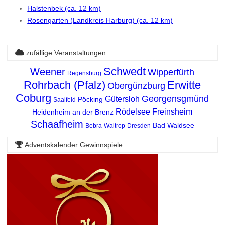
Halstenbek (ca. 12 km)
Rosengarten (Landkreis Harburg) (ca. 12 km)
zufällige Veranstaltungen
Schwedt
Weener
Wipperfürth
Regensburg
Rohrbach (Pfalz)
Erwitte
Obergünzburg
Coburg
Georgensgmünd
Gütersloh
Pöcking
Saalfeld
Rödelsee
Freinsheim
Heidenheim an der Brenz
Schaafheim
Bad Waldsee
Bebra
Waltrop
Dresden
Adventskalender Gewinnspiele