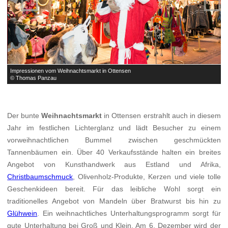
Impressionen vom Weihnachtsmarkt in Ottensen
I
© Thomas Panzau
©
Der bunte
Weihnachtsmarkt
in Ottensen erstrahlt auch in diesem
Jahr im festlichen Lichterglanz und lädt Besucher zu einem
vorweihnachtlichen Bummel zwischen geschmückten
Tannenbäumen ein. Über 40 Verkaufsstände halten ein breites
Angebot von Kunsthandwerk aus Estland und Afrika,
Christbaumschmuck
, Olivenholz-Produkte, Kerzen und viele tolle
Geschenkideen bereit. Für das leibliche Wohl sorgt ein
traditionelles Angebot von Mandeln über Bratwurst bis hin zu
Glühwein
. Ein weihnachtliches Unterhaltungsprogramm sorgt für
gute Unterhaltung bei Groß und Klein. Am 6. Dezember wird der