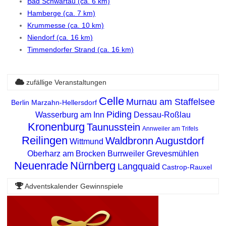
Bad Schwartau (ca. 6 km)
Hamberge (ca. 7 km)
Krummesse (ca. 10 km)
Niendorf (ca. 16 km)
Timmendorfer Strand (ca. 16 km)
zufällige Veranstaltungen
Celle
Murnau am Staffelsee
Berlin Marzahn-Hellersdorf
Piding
Wasserburg am Inn
Dessau-Roßlau
Kronenburg
Taunusstein
Annweiler am Trifels
Reilingen
Waldbronn
Augustdorf
Wittmund
Oberharz am Brocken
Burrweiler
Grevesmühlen
Neuenrade
Nürnberg
Langquaid
Castrop-Rauxel
Adventskalender Gewinnspiele