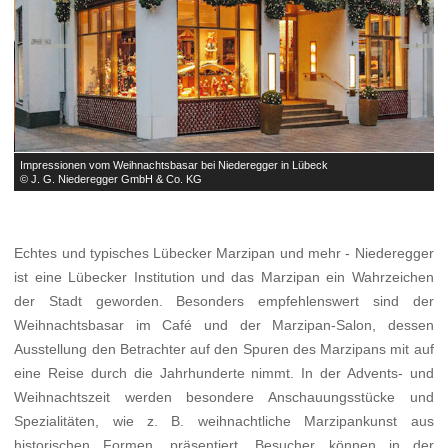


Impressionen vom Weihnachtsbasar bei Niederegger in Lübeck
I
© J. G. Niederegger GmbH & Co. KG
©
Echtes und typisches Lübecker Marzipan und mehr - Niederegger
ist eine Lübecker Institution und das Marzipan ein Wahrzeichen
der Stadt geworden. Besonders empfehlenswert sind der
Weihnachtsbasar im Café und der Marzipan-Salon, dessen
Ausstellung den Betrachter auf den Spuren des Marzipans mit auf
eine Reise durch die Jahrhunderte nimmt. In der Advents- und
Weihnachtszeit werden besondere Anschauungsstücke und
Spezialitäten, wie z. B. weihnachtliche Marzipankunst aus
historischen Formen, präsentiert. Besucher können in der