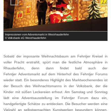
Impressionen vom Adventsmarkt in Westrhauderfehn
I
© Volksbank eG Westrhauderfehn
©
Sobald der imposante Weihnachtsbaum am Fehntjer Kreisel in
voller Pracht erstrahlt, spürt man die festliche Atmosphäre in
Rhauderfehn, denn dann findet bald auch der
Fehntjer Adventsmarkt auf dem Hinterhof des Fehntjer Forums
wieder statt. Ein besonderes Highlight des Marktwochenendes ist
der Besuch des Weihnachtsmanns in der Volksbank, der die
Kinder mit süßen Leckereien erfreut. Am Samstag und Sonntag
lädt eine Adventsausstellung im Fehntjer Forum dazu ein,
handgefertigte Schätze zu entdecken. Die Besucher werden eine
Vielzahl an selbstgemachten Kunstwerken bewundern können.