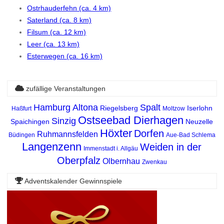
Ostrhauderfehn (ca. 4 km)
Saterland (ca. 8 km)
Filsum (ca. 12 km)
Leer (ca. 13 km)
Esterwegen (ca. 16 km)
zufällige Veranstaltungen
Hamburg Altona
Spalt
Riegelsberg
Iserlohn
Haßfurt
Moltzow
Ostseebad Dierhagen
Sinzig
Spaichingen
Neuzelle
Höxter
Dorfen
Ruhmannsfelden
Büdingen
Aue-Bad Schlema
Langenzenn
Weiden in der
Immenstadt i. Allgäu
Oberpfalz
Olbernhau
Zwenkau
Adventskalender Gewinnspiele