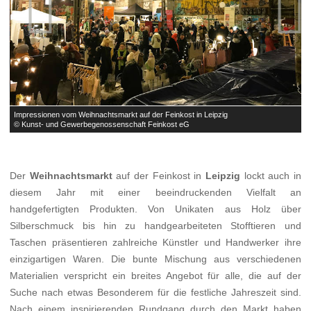


Impressionen vom Weihnachtsmarkt auf der Feinkost in Leipzig
I
© Kunst- und Gewerbegenossenschaft Feinkost eG
©
Der
Weihnachtsmarkt
auf der Feinkost in
Leipzig
lockt auch in
diesem Jahr mit einer beeindruckenden Vielfalt an
handgefertigten Produkten. Von Unikaten aus Holz über
Silberschmuck bis hin zu handgearbeiteten Stofftieren und
Taschen präsentieren zahlreiche Künstler und Handwerker ihre
einzigartigen Waren. Die bunte Mischung aus verschiedenen
Materialien verspricht ein breites Angebot für alle, die auf der
Suche nach etwas Besonderem für die festliche Jahreszeit sind.
Nach einem inspirierenden Rundgang durch den Markt haben