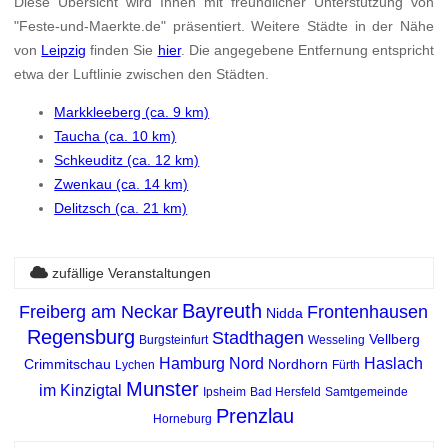
Diese Übersicht wird Ihnen mit freundlicher Unterstützung von
"Feste-und-Maerkte.de" präsentiert. Weitere Städte in der Nähe
von
Leipzig
finden Sie
hier
. Die angegebene Entfernung entspricht
etwa der Luftlinie zwischen den Städten.
Markkleeberg (ca. 9 km)
Taucha (ca. 10 km)
Schkeuditz (ca. 12 km)
Zwenkau (ca. 14 km)
Delitzsch (ca. 21 km)
zufällige Veranstaltungen
Bayreuth
Freiberg am Neckar
Frontenhausen
Nidda
Regensburg
Stadthagen
Vellberg
Burgsteinfurt
Wesseling
Hamburg Nord
Haslach
Crimmitschau
Nordhorn
Lychen
Fürth
Munster
im Kinzigtal
Ipsheim
Bad Hersfeld
Samtgemeinde
Prenzlau
Horneburg