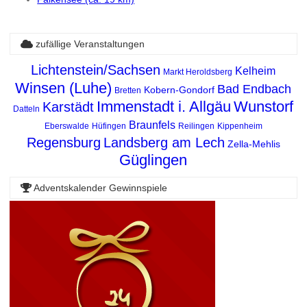
zufällige Veranstaltungen
Lichtenstein/Sachsen
Kelheim
Markt Heroldsberg
Winsen (Luhe)
Bad Endbach
Kobern-Gondorf
Bretten
Immenstadt i. Allgäu
Wunstorf
Karstädt
Datteln
Braunfels
Eberswalde
Hüfingen
Reilingen
Kippenheim
Regensburg
Landsberg am Lech
Zella-Mehlis
Güglingen
Adventskalender Gewinnspiele