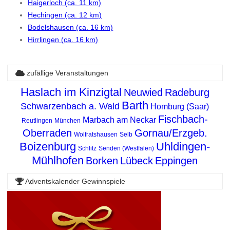
Haigerloch (ca. 11 km)
Hechingen (ca. 12 km)
Bodelshausen (ca. 16 km)
Hirrlingen (ca. 16 km)
zufällige Veranstaltungen
Haslach im Kinzigtal
Neuwied
Radeburg
Barth
Schwarzenbach a. Wald
Homburg (Saar)
Fischbach-
Marbach am Neckar
Reutlingen
München
Oberraden
Gornau/Erzgeb.
Wolfratshausen
Selb
Boizenburg
Uhldingen-
Schlitz
Senden (Westfalen)
Mühlhofen
Borken
Lübeck
Eppingen
Adventskalender Gewinnspiele