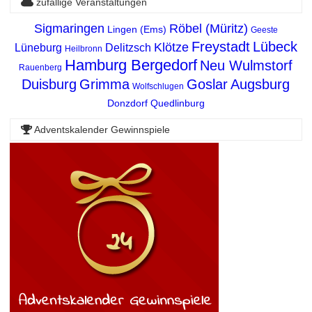
zufällige Veranstaltungen
Sigmaringen
Röbel (Müritz)
Lingen (Ems)
Geeste
Freystadt
Lübeck
Klötze
Lüneburg
Delitzsch
Heilbronn
Hamburg Bergedorf
Neu Wulmstorf
Rauenberg
Duisburg
Grimma
Goslar
Augsburg
Wolfschlugen
Donzdorf
Quedlinburg
Adventskalender Gewinnspiele