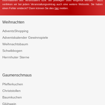
Informationen des Veranstalters bzw. der jeweiligen Stadt eingeholt werden - dazu
verlinken wir bei jedem Veranstaltungseintrag auch eine weitere Webseite. Sie haben
einen Fehler entdeckt? Dann können Sie dies
hier
melden.
Weihnachten
AdventsShopping
Adventskalender Gewinnspiele
Weihnachtsbaum
Schwibbogen
Herrnhuter Sterne
Gaumenschmaus
Pfefferkuchen
Christstollen
Baumkuchen
Glühwein