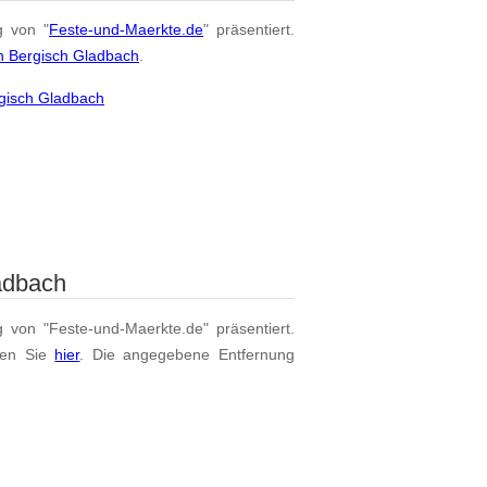
g von "
Feste-und-Maerkte.de
" präsentiert.
n Bergisch Gladbach
.
rgisch Gladbach
adbach
g von "Feste-und-Maerkte.de" präsentiert.
den Sie
hier
. Die angegebene Entfernung