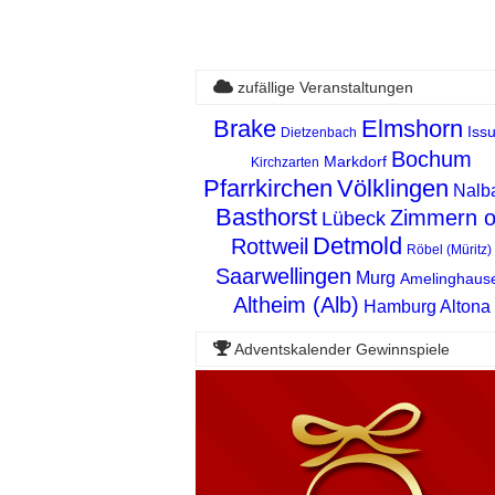
zufällige Veranstaltungen
Brake
Elmshorn
Iss
Dietzenbach
Bochum
Markdorf
Kirchzarten
Pfarrkirchen
Völklingen
Nalb
Basthorst
Zimmern 
Lübeck
Detmold
Rottweil
Röbel (Müritz)
Saarwellingen
Murg
Amelinghaus
Altheim (Alb)
Hamburg Altona
Adventskalender Gewinnspiele