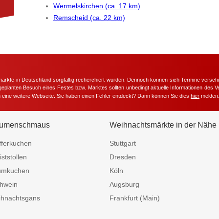
Wermelskirchen (ca. 17 km)
Remscheid (ca. 22 km)
märkte in Deutschland sorgfältig recherchiert wurden. Dennoch können sich Termine versc
m geplanten Besuch eines Festes bzw. Marktes sollten unbedingt aktuelle Informationen des Ve
h eine weitere Webseite. Sie haben einen Fehler entdeckt? Dann können Sie dies
hier
melden
umenschmaus
Weihnachtsmärkte in der Nähe
fferkuchen
Stuttgart
iststollen
Dresden
umkuchen
Köln
hwein
Augsburg
hnachtsgans
Frankfurt (Main)