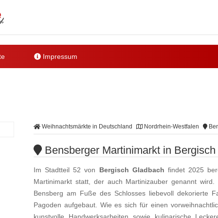
te
Impressum
Weihnachtsmärkte in Deutschland
Nordrhein-Westfalen
Ben
Bensberger Martinimarkt in Bergisc
Im Stadtteil 52 von
Bergisch Gladbach
findet 2025 ber
Martinimarkt statt, der auch Martinizauber genannt wir
Bensberg am Fuße des Schlosses liebevoll dekorierte F
Pagoden aufgebaut. Wie es sich für einen vorweihnachtl
kunstvolle Handwerksarbeiten sowie kulinarische Lec