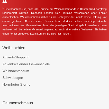
1
Bitte beachten Sie, dass alle Termine auf Weihnachtsmärkte in Deutschland sorgfältig
recherchiert wurden. Dennoch können sich Termine verschieben oder Fehler
einschleichen. Wir übernehmen daher für die Richtigkeit der Inhalte keine Haftung. Vor
einem geplanten Besuch eines Festes bzw. Marktes sollten unbedingt aktuelle
Informationen des Veranstalters bzw. der jeweiligen Stadt eingeholt werden - dazu
verlinken wir bei jedem Veranstaltungseintrag auch eine weitere Webseite. Sie haben
einen Fehler entdeckt? Dann können Sie dies
hier
melden.
Weihnachten
AdventsShopping
Adventskalender Gewinnspiele
Weihnachtsbaum
Schwibbogen
Herrnhuter Sterne
Gaumenschmaus