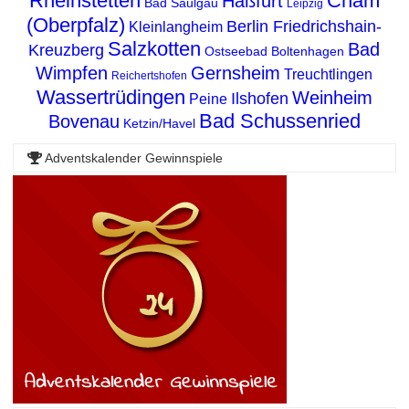
Rheinstetten
Cham
Haßfurt
Bad Saulgau
Leipzig
(Oberpfalz)
Berlin Friedrichshain-
Kleinlangheim
Salzkotten
Bad
Kreuzberg
Ostseebad Boltenhagen
Wimpfen
Gernsheim
Treuchtlingen
Reichertshofen
Wassertrüdingen
Weinheim
Ilshofen
Peine
Bad Schussenried
Bovenau
Ketzin/Havel
Adventskalender Gewinnspiele