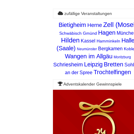
zufällige Veranstaltungen
Zell (Mose
Bietigheim
Herne
Hagen
Münche
Schwäbisch Gmünd
Hilden
Hall
Kassel
Hamminkeln
(Saale)
Bergkamen
Kobl
Neumünster
Wangen im Allgäu
Moritzburg
Leipzig
Bretten
Schriesheim
Soh
Trochtelfingen
an der Spree
Adventskalender Gewinnspiele