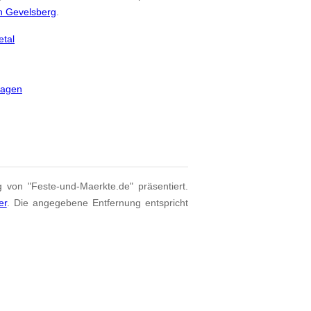
n Gevelsberg
.
etal
Hagen
g von "Feste-und-Maerkte.de" präsentiert.
er
. Die angegebene Entfernung entspricht