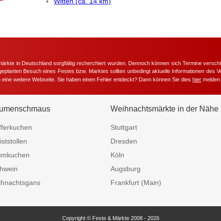
Witten (ca. 14 km)
märkte in Deutschland sorgfältig recherchiert wurden. Dennoch können sich Termine versc
m geplanten Besuch eines Festes bzw. Marktes sollten unbedingt aktuelle Informationen des Ve
h eine weitere Webseite. Sie haben einen Fehler entdeckt? Dann können Sie dies
hier
melden
umenschmaus
Weihnachtsmärkte in der Nähe
fferkuchen
Stuttgart
iststollen
Dresden
umkuchen
Köln
hwein
Augsburg
hnachtsgans
Frankfurt (Main)
Copyright © Feste & Märkte 2008 - 2026