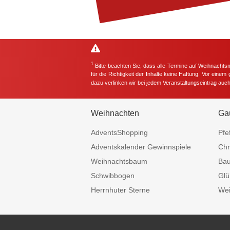
1
Bitte beachten Sie, dass alle Termine auf Weihnachts
für die Richtigkeit der Inhalte keine Haftung. Vor eine
dazu verlinken wir bei jedem Veranstaltungseintrag auc
Weihnachten
Ga
AdventsShopping
Pfe
Adventskalender Gewinnspiele
Chr
Weihnachtsbaum
Ba
Schwibbogen
Glü
Herrnhuter Sterne
Wei