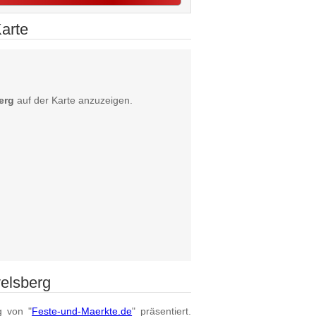
arte
erg
auf der Karte anzuzeigen.
elsberg
g von "
Feste-und-Maerkte.de
" präsentiert.