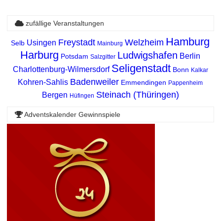
zufällige Veranstaltungen
Hamburg
Freystadt
Welzheim
Usingen
Selb
Mainburg
Harburg
Ludwigshafen
Berlin
Potsdam
Salzgitter
Seligenstadt
Charlottenburg-Wilmersdorf
Bonn
Kalkar
Badenweiler
Kohren-Sahlis
Emmendingen
Pappenheim
Steinach (Thüringen)
Bergen
Hüfingen
Adventskalender Gewinnspiele