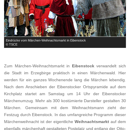
Eindrücke vom Märchen-Weihnachtsmarkt in Eibenstock
E
© TSCE
©
Zum Märchen-Weihnachtsmarkt in
Eibenstock
verwandelt sich
die Stadt im Erzegbirge praktisch in einen Märchenwald. Hier
werden für ein ganzes Wochenende lang die Märchen lebendig.
Nach dem Anschieben der Eibenstocker Ortspyramide auf dem
Kirchplatz startet am Samstag um 14 Uhr der Eibenstocker
Märchenumzug. Mehr als 300 kostümierte Darsteller gestalten 30
Märchen. Gemeinsam mit dem Weihnachtsmann zieht der
Festzug durch Eibenstock. In das umfangreiche Programm dieser
Märchenweihnacht ist der eigentliche
Weihnachtsmarkt
auf dem
ebenfalls märchenhaft gestalteten Postplatz und entlang der Otto-