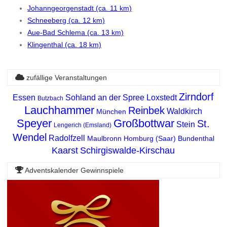
Johanngeorgenstadt (ca. 11 km)
Schneeberg (ca. 12 km)
Aue-Bad Schlema (ca. 13 km)
Klingenthal (ca. 18 km)
zufällige Veranstaltungen
Zirndorf
Essen
Sohland an der Spree
Loxstedt
Butzbach
Lauchhammer
Reinbek
Waldkirch
München
Speyer
Großbottwar
St.
Stein
Lengerich (Emsland)
Wendel
Radolfzell
Maulbronn
Homburg (Saar)
Bundenthal
Kaarst
Schirgiswalde-Kirschau
Adventskalender Gewinnspiele