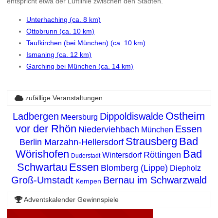
entspricht etwa der Luftlinie zwischen den Städten.
Unterhaching (ca. 8 km)
Ottobrunn (ca. 10 km)
Taufkirchen (bei München) (ca. 10 km)
Ismaning (ca. 12 km)
Garching bei München (ca. 14 km)
zufällige Veranstaltungen
Ostheim
Ladbergen
Dippoldiswalde
Meersburg
vor der Rhön
Essen
Niederviehbach
München
Strausberg
Bad
Berlin Marzahn-Hellersdorf
Wörishofen
Bad
Röttingen
Wintersdorf
Duderstadt
Schwartau
Essen
Blomberg (Lippe)
Diepholz
Groß-Umstadt
Bernau im Schwarzwald
Kempen
Adventskalender Gewinnspiele