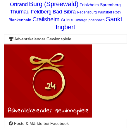
Burg (Spreewald)
Ortrand
Friolzheim
Spremberg
Thurnau
Feldberg
Bad Bibra
Regensburg
Wunstorf
Roth
Sankt
Crailsheim
Artern
Blankenhain
Untergruppenbach
Ingbert
Adventskalender Gewinnspiele
Feste & Märkte bei Facebook