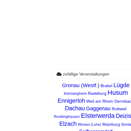
zufällige Veranstaltungen
Lügde
Gronau (Westf.)
Brakel
Husum
Radeburg
Kleinlangheim
Ennigerloh
Weil am Rhein
Dermba
Dachau
Gaggenau
Rottweil
Elsterwerda
Deizi
Recklinghausen
Elzach
Mainburg
Winsen (Luhe)
Sinnta