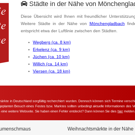
Städte in der Nähe von Mönchengla
Diese Übersicht wird Ihnen mit freundlicher Unterstützun
Weitere Städte in der Nähe von
Mönchengladbach
find
entspricht etwa der Luftlinie zwischen den Städten.
Wegberg (ca. 8 km)
Erkelenz (ca. 9 km)
Jüchen (ca. 10 km)
Willich (ca. 14 km)
Viersen (ca. 18 km)
märkte in Deutschland sorgfältig recherchiert wurden. Dennoch können sich Termine versc
m geplanten Besuch eines Festes bzw. Marktes sollten unbedingt aktuelle Informationen des Ve
h eine weitere Webseite. Sie haben einen Fehler entdeckt? Dann können Sie dies
hier
melden
umenschmaus
Weihnachtsmärkte in der Nähe