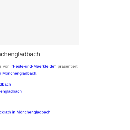
nchengladbach
g von "
Feste-und-Maerkte.de
" präsentiert.
on Mönchengladbach
.
adbach
hengladbach
Wickrath in Mönchengladbach