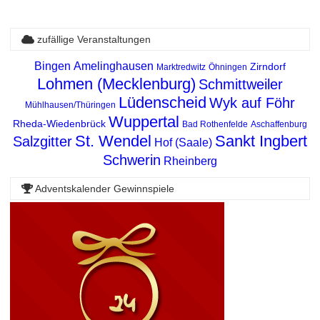
zufällige Veranstaltungen
Bingen
Amelinghausen
Zirndorf
Marktredwitz
Öhningen
Lohmen (Mecklenburg)
Schmittweiler
Lüdenscheid
Wyk auf Föhr
Mühlhausen/Thüringen
Wuppertal
Rheda-Wiedenbrück
Bad Rothenfelde
Aschaffenburg
St. Wendel
Sankt Ingbert
Salzgitter
Hof (Saale)
Schwerin
Rheinberg
Adventskalender Gewinnspiele