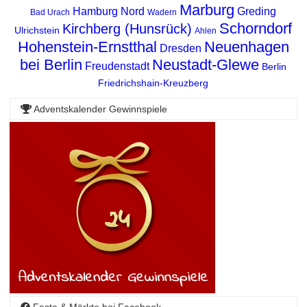
Marburg
Hamburg Nord
Greding
Bad Urach
Wadern
Schorndorf
Kirchberg (Hunsrück)
Ulrichstein
Ahlen
Hohenstein-Ernstthal
Neuenhagen
Dresden
bei Berlin
Neustadt-Glewe
Freudenstadt
Berlin
Friedrichshain-Kreuzberg
Adventskalender Gewinnspiele