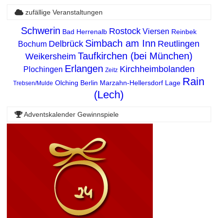
zufällige Veranstaltungen
Schwerin
Rostock
Viersen
Bad Herrenalb
Reinbek
Simbach am Inn
Delbrück
Reutlingen
Bochum
Taufkirchen (bei München)
Weikersheim
Erlangen
Kirchheimbolanden
Plochingen
Zeitz
Rain
Olching
Berlin Marzahn-Hellersdorf
Lage
Trebsen/Mulde
(Lech)
Adventskalender Gewinnspiele