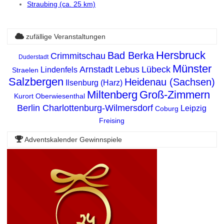
Straubing (ca. 25 km)
zufällige Veranstaltungen
Hersbruck
Bad Berka
Crimmitschau
Duderstadt
Münster
Arnstadt
Lebus
Lübeck
Lindenfels
Straelen
Salzbergen
Heidenau (Sachsen)
Ilsenburg (Harz)
Miltenberg
Groß-Zimmern
Kurort Oberwiesenthal
Berlin Charlottenburg-Wilmersdorf
Leipzig
Coburg
Freising
Adventskalender Gewinnspiele