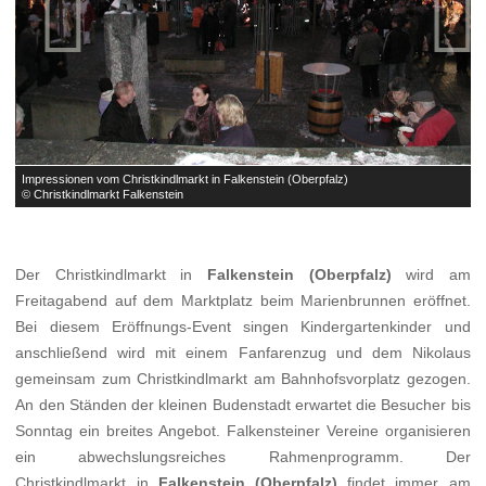


Impressionen vom Christkindlmarkt in Falkenstein (Oberpfalz)
I
© Christkindlmarkt Falkenstein
©
Der Christkindlmarkt in
Falkenstein (Oberpfalz)
wird am
Freitagabend auf dem Marktplatz beim Marienbrunnen eröffnet.
Bei diesem Eröffnungs-Event singen Kindergartenkinder und
anschließend wird mit einem Fanfarenzug und dem Nikolaus
gemeinsam zum Christkindlmarkt am Bahnhofsvorplatz gezogen.
An den Ständen der kleinen Budenstadt erwartet die Besucher bis
Sonntag ein breites Angebot. Falkensteiner Vereine organisieren
ein abwechslungsreiches Rahmenprogramm. Der
Christkindlmarkt in
Falkenstein (Oberpfalz)
findet immer am