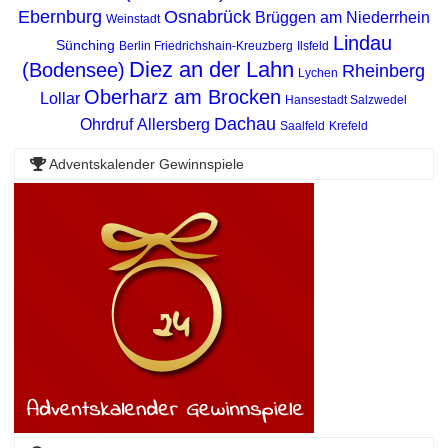
Ebernburg
Osnabrück
Brüggen am Niederrhein
Weinstadt
Lindau
Sünching
Berlin Friedrichshain-Kreuzberg
Ilsfeld
Diez an der Lahn
(Bodensee)
Rheinberg
Lychen
Oberharz am Brocken
Lollar
Hansestadt Salzwedel
Dachau
Ohrdruf
Allersberg
Saalfeld
Krefeld
Adventskalender Gewinnspiele