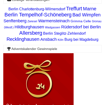
Treffurt
Marne
Berlin Charlottenburg-Wilmersdorf
Berlin Tempelhof-Schöneberg
Bad Wimpfen
Senftenberg
Warmensteinach
Grimma
Celle
Zwiesel
Gronau
Hildburghausen
Rüdersdorf bei Berlin
(Westf.)
Wadgassen
Allersberg
Berlin Steglitz-Zehlendorf
Recklinghausen
Ansbach
Burg bei Magdeburg
Köln
Adventskalender Gewinnspiele