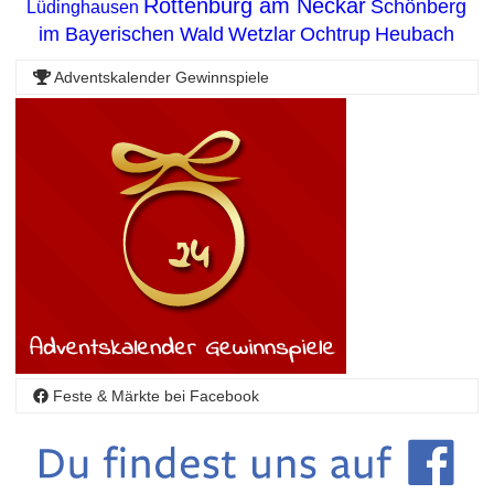
Rottenburg am Neckar
Schönberg
Lüdinghausen
im Bayerischen Wald
Wetzlar
Ochtrup
Heubach
Adventskalender Gewinnspiele
Feste & Märkte bei Facebook