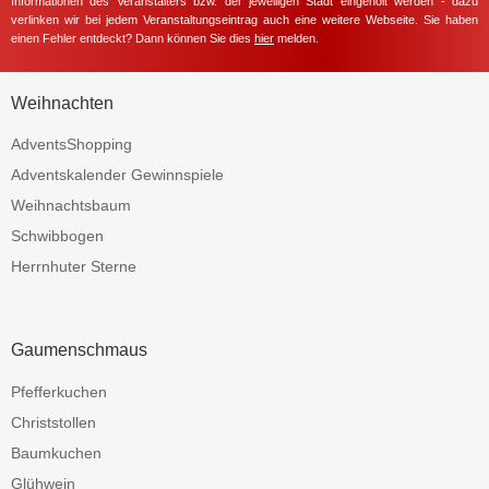
Informationen des Veranstalters bzw. der jeweiligen Stadt eingeholt werden - dazu
verlinken wir bei jedem Veranstaltungseintrag auch eine weitere Webseite. Sie haben
einen Fehler entdeckt? Dann können Sie dies
hier
melden.
Weihnachten
AdventsShopping
Adventskalender Gewinnspiele
Weihnachtsbaum
Schwibbogen
Herrnhuter Sterne
Gaumenschmaus
Pfefferkuchen
Christstollen
Baumkuchen
Glühwein