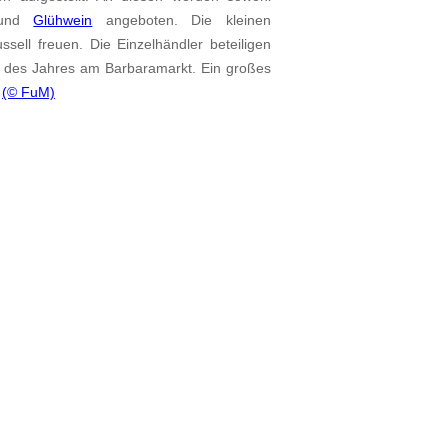
n und
Glühwein
angeboten. Die kleinen
sell freuen. Die Einzelhändler beteiligen
ag des Jahres am Barbaramarkt. Ein großes
.
(© FuM)