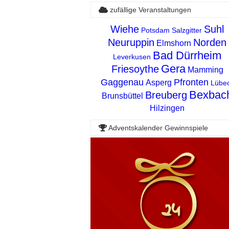
zufällige Veranstaltungen
Wiehe
Suhl
Potsdam
Salzgitter
Neuruppin
Norden
Elmshorn
Bad Dürrheim
Leverkusen
Gera
Friesoythe
Mamming
Gaggenau
Pfronten
Asperg
Lübe
Bexbac
Breuberg
Brunsbüttel
Hilzingen
Adventskalender Gewinnspiele