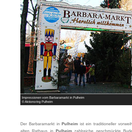

Impressionen vom Barbaramarkt in Pulheim
© Aktionsring Pulheim
Der Barbaramarkt in
Pulheim
ist ein traditioneller vorw
alten Rathaus in
Pulheim
zahlreiche geschmückte Bude