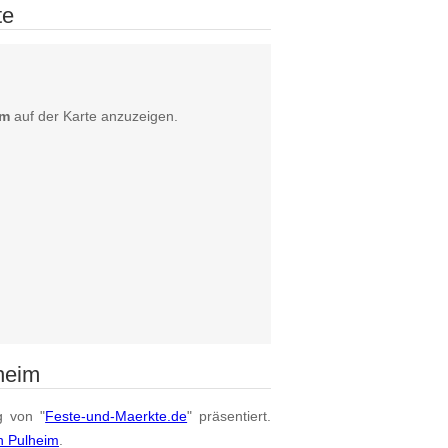
te
im
auf der Karte anzuzeigen.
heim
g von "
Feste-und-Maerkte.de
" präsentiert.
n Pulheim
.