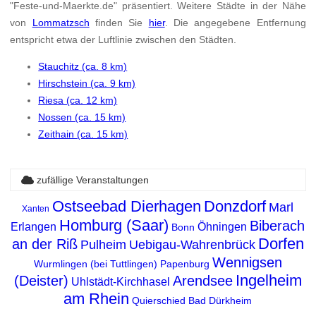
"Feste-und-Maerkte.de" präsentiert. Weitere Städte in der Nähe
von
Lommatzsch
finden Sie
hier
. Die angegebene Entfernung
entspricht etwa der Luftlinie zwischen den Städten.
Stauchitz (ca. 8 km)
Hirschstein (ca. 9 km)
Riesa (ca. 12 km)
Nossen (ca. 15 km)
Zeithain (ca. 15 km)
zufällige Veranstaltungen
Ostseebad Dierhagen
Donzdorf
Marl
Xanten
Homburg (Saar)
Biberach
Erlangen
Öhningen
Bonn
Dorfen
an der Riß
Pulheim
Uebigau-Wahrenbrück
Wennigsen
Wurmlingen (bei Tuttlingen)
Papenburg
Ingelheim
(Deister)
Arendsee
Uhlstädt-Kirchhasel
am Rhein
Quierschied
Bad Dürkheim