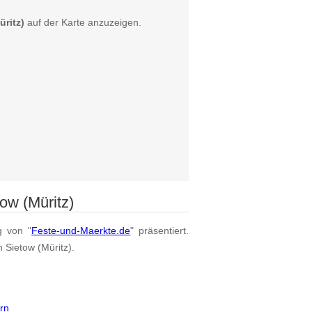
ritz)
auf der Karte anzuzeigen.
ow (Müritz)
g von "
Feste-und-Maerkte.de
" präsentiert.
 Sietow (Müritz).
rn