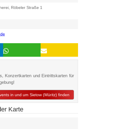
herei, Röbeler Straße 1
.de
s, Konzertkarten und Eintrittskarten für
mgebung!
Events in und um Sietow (Müritz) finden
der Karte