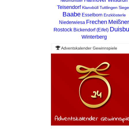
Neumünster
Teisendorf
Klanxbüll
Tuttlingen
Sieg
Baabe
Esselborn
Enzklösterle
Frechen
Meißne
Niederwiesa
Duisbu
Rostock
Bickendorf (Eifel)
Winterberg
Adventskalender Gewinnspiele