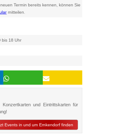
euen Termin bereits kennen, können Sie
ular
mitteilen.
 bis 18 Uhr
Konzertkarten und Eintrittskarten für
ung!
tzt Events in und um Emkendorf finden