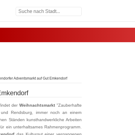
ndorfer Adventsmarkt auf Gut Emkendorf
Emkendorf
indet der
Weihnachtsmarkt
"Zauberhafte
l und Rendsburg, immer noch an einem
hen Ständen kunsthandwerkliche Arbeiten
e für ein unterhaltsames Rahmenprogramm.
endorf
das Kulturgut einer vergangenen