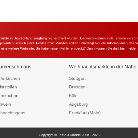
märkte in Deutschland sorgfältig recherchiert wurden. Dennoch können sich Termine versc
m geplanten Besuch eines Festes bzw. Marktes sollten unbedingt aktuelle Informationen des Ve
h eine weitere Webseite. Sie haben einen Fehler entdeckt? Dann können Sie dies
hier
melden
umenschmaus
Weihnachtsmärkte in der Nähe
fferkuchen
Stuttgart
iststollen
Dresden
umkuchen
Köln
hwein
Augsburg
hnachtsgans
Frankfurt (Main)
Copyright © Feste & Märkte 2008 - 2026