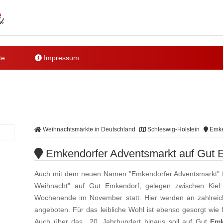
te
Impressum
Weihnachtsmärkte in Deutschland
Schleswig-Holstein
Emke
Emkendorfer Adventsmarkt auf Gut 
Auch mit dem neuen Namen "Emkendorfer Adventsmarkt" f
Weihnacht" auf Gut Emkendorf, gelegen zwischen Kie
Wochenende im November statt. Hier werden an zahlreic
angeboten. Für das leibliche Wohl ist ebenso gesorgt wi
Auch über das 20. Jahrhundert hinaus soll auf Gut
Emk