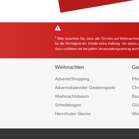
1
Bitte beachten Sie, dass alle Termine auf Weihnachts
für die Richtigkeit der Inhalte keine Haftung. Vor eine
dazu verlinken wir bei jedem Veranstaltungseintrag auc
Weihnachten
Ga
AdventsShopping
Pfe
Adventskalender Gewinnspiele
Chr
Weihnachtsbaum
Ba
Schwibbogen
Glü
Herrnhuter Sterne
Wei