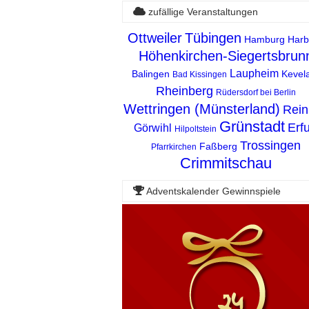
zufällige Veranstaltungen
Ottweiler
Tübingen
Hamburg Harb
Höhenkirchen-Siegertsbrun
Laupheim
Balingen
Kevel
Bad Kissingen
Rheinberg
Rüdersdorf bei Berlin
Wettringen (Münsterland)
Rein
Grünstadt
Erfu
Görwihl
Hilpoltstein
Trossingen
Faßberg
Pfarrkirchen
Crimmitschau
Adventskalender Gewinnspiele