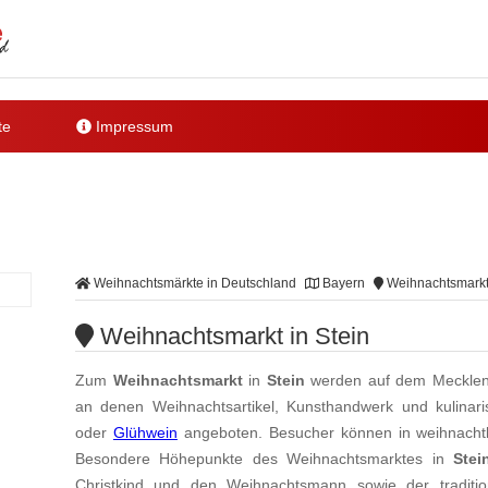
te
Impressum
Weihnachtsmärkte in Deutschland
Bayern
Weihnachtsmarkt 
Weihnachtsmarkt in Stein
Zum
Weihnachtsmarkt
in
Stein
werden auf dem Mecklenb
an denen Weihnachtsartikel, Kunsthandwerk und kulinari
oder
Glühwein
angeboten. Besucher können in weihnachtl
Besondere Höhepunkte des Weihnachtsmarktes in
Stei
Christkind und den Weihnachtsmann sowie der traditio