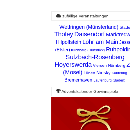
zufällige Veranstaltungen
Wettringen (Münsterland)
Stad
Tholey
Daisendorf
Marktredw
Lohr am Main
Hilpoltstein
Jess
Ruhpoldi
(Elster)
Kirchberg (Hunsrück)
Sulzbach-Rosenberg
Hoyerswerda
Z
Viersen
Nürnberg
(Mosel)
Niesky
Lünen
Kaufering
Bremerhaven
Laufenburg (Baden)
Adventskalender Gewinnspiele