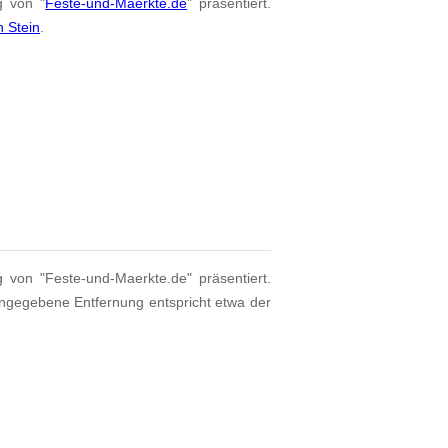
g von "
Feste-und-Maerkte.de
" präsentiert.
n Stein
.
g von "Feste-und-Maerkte.de" präsentiert.
angegebene Entfernung entspricht etwa der