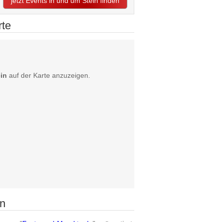
jetzt Events in und um Stein finden
rte
in
auf der Karte anzuzeigen.
in