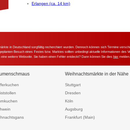
Erlangen (ca. 14 km)
märkte in Deutschland sorgfältig recherchiert wurden. Dennoch können sich Termine versc
m geplanten Besuch eines Festes bzw. Marktes sollten unbedingt aktuelle Informationen des Ve
h eine weitere Webseite. Sie haben einen Fehler entdeckt? Dann können Sie dies
hier
melden
umenschmaus
Weihnachtsmärkte in der Nähe
fferkuchen
Stuttgart
iststollen
Dresden
umkuchen
Köln
hwein
Augsburg
hnachtsgans
Frankfurt (Main)