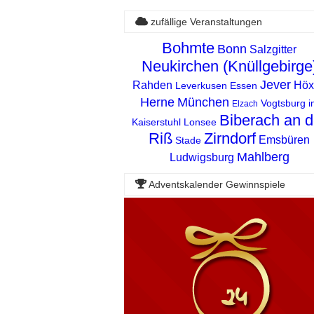
zufällige Veranstaltungen
Bohmte
Bonn
Salzgitter
Neukirchen (Knüllgebirge
Jever
Rahden
Höx
Leverkusen
Essen
Herne
München
Vogtsburg i
Elzach
Biberach an d
Kaiserstuhl
Lonsee
Riß
Zirndorf
Emsbüren
Stade
Mahlberg
Ludwigsburg
Adventskalender Gewinnspiele