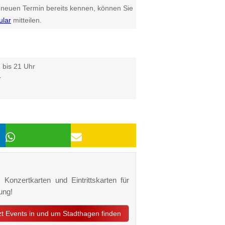
euen Termin bereits kennen, können Sie
ular
mitteilen.
 bis 21 Uhr
r
 Konzertkarten und Eintrittskarten für
ung!
tzt Events in und um Stadthagen finden