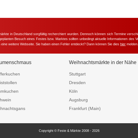
märkte in Deutschland sorgfältig recherchiert wurden. Dennoch können sich Termine versc
m geplanten Besuch eines Festes bzw. Marktes sollten unbedingt aktuelle Informationen des Ve
h eine weitere Webseite. Sie haben einen Fehler entdeckt? Dann können Sie dies
hier
melden
umenschmaus
Weihnachtsmärkte in der Nähe
fferkuchen
Stuttgart
iststollen
Dresden
umkuchen
Köln
hwein
Augsburg
hnachtsgans
Frankfurt (Main)
Copyright © Feste & Märkte 2008 - 2026