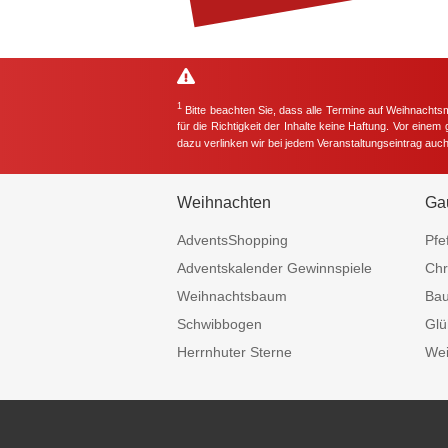
1
Bitte beachten Sie, dass alle Termine auf Weihnachts
für die Richtigkeit der Inhalte keine Haftung. Vor eine
dazu verlinken wir bei jedem Veranstaltungseintrag auc
Weihnachten
Ga
AdventsShopping
Pfe
Adventskalender Gewinnspiele
Chr
Weihnachtsbaum
Ba
Schwibbogen
Glü
Herrnhuter Sterne
Wei