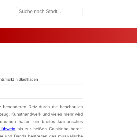
tsmarkt in Stadthagen
z besonderen Reiz durch die beschaulich
lzeug, Kunsthandwerk und vieles mehr wird
nomen halten ein breites kulinarisches
lühwein
bis zur heißen Caipirinha bereit.
ge und Bands bestreiten das musikalische