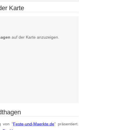
er Karte
hagen
auf der Karte anzuzeigen.
dthagen
g von "
Feste-und-Maerkte.de
" präsentiert.