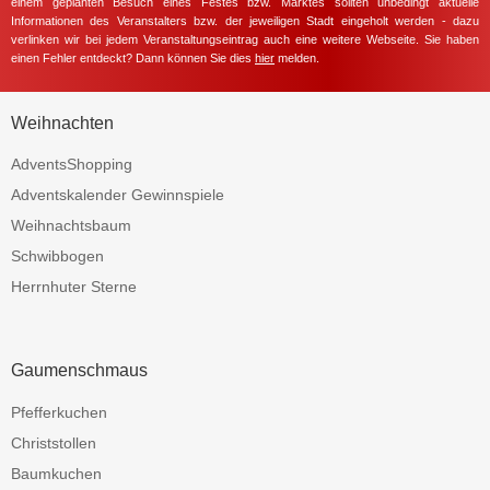
einem geplanten Besuch eines Festes bzw. Marktes sollten unbedingt aktuelle
Informationen des Veranstalters bzw. der jeweiligen Stadt eingeholt werden - dazu
verlinken wir bei jedem Veranstaltungseintrag auch eine weitere Webseite. Sie haben
einen Fehler entdeckt? Dann können Sie dies
hier
melden.
Weihnachten
AdventsShopping
Adventskalender Gewinnspiele
Weihnachtsbaum
Schwibbogen
Herrnhuter Sterne
Gaumenschmaus
Pfefferkuchen
Christstollen
Baumkuchen