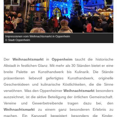
Impressionen vom Weihnachtsmarkt in Oppenheim
I
© Stadt Oppenheim
©
Der
Weihnachtsmarkt
in
Oppenheim
taucht die historische
Altstadt in festlichen Glanz. Mit mehr als 30 Ständen bietet er eine
breite Palette an Kunsthandwerk bis Kulinarik. Die Stände
präsentieren liebevoll gefertigtes Kunsthandwerk, originelle
Geschenkideen und kulinarische Köstlichkeiten, die die Sinne
verwöhnen. Was den Oppenheimer
Weihnachtsmarkt
besonders
auszeichnet, ist die aktive Beteiligung der örtlichen Gemeinschaft.
Vereine und Gewerbetreibende tragen dazu bei, den
Weihnachtsmarkt
zu einem ganz besonderen Erlebnis zu
machen. Ein Karussell begeistert besonders die Kinder.