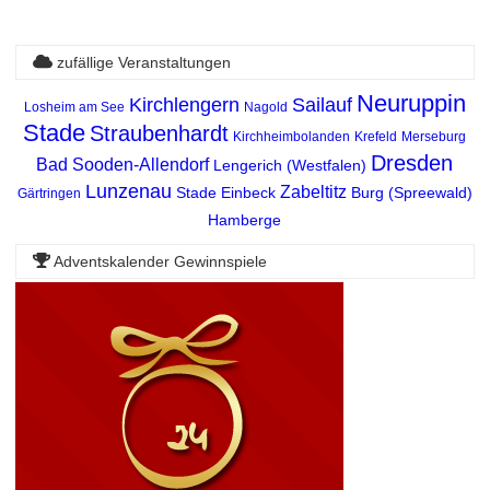
zufällige Veranstaltungen
Neuruppin
Kirchlengern
Sailauf
Losheim am See
Nagold
Stade
Straubenhardt
Kirchheimbolanden
Krefeld
Merseburg
Dresden
Bad Sooden-Allendorf
Lengerich (Westfalen)
Lunzenau
Zabeltitz
Stade
Einbeck
Burg (Spreewald)
Gärtringen
Hamberge
Adventskalender Gewinnspiele