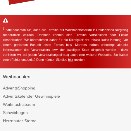
1
Bitte beachten Sie, dass alle Termine auf Weihnachtsmärkte in Deutschland sorgfältig
recherchiert wurden. Dennoch können sich Termine verschieben oder Fehler
einschleichen. Wir übernehmen daher für die Richtigkeit der Inhalte keine Haftung. Vor
einem geplanten Besuch eines Festes bzw. Marktes sollten unbedingt aktuelle
Informationen des Veranstalters bzw. der jeweiligen Stadt eingeholt werden - dazu
verlinken wir bei jedem Veranstaltungseintrag auch eine weitere Webseite. Sie haben
einen Fehler entdeckt? Dann können Sie dies
hier
melden.
Weihnachten
AdventsShopping
Adventskalender Gewinnspiele
Weihnachtsbaum
Schwibbogen
Herrnhuter Sterne