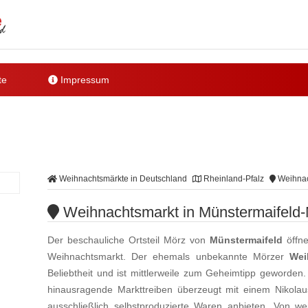
te
Impressum
Weihnachtsmärkte in Deutschland
Rheinland-Pfalz
Weihnac
Weihnachtsmarkt in Münstermaifeld
Der beschauliche Ortsteil Mörz von
Münstermaifeld
öffne
Weihnachtsmarkt. Der ehemals unbekannte Mörzer
Wei
Beliebtheit und ist mittlerweile zum Geheimtipp geworde
hinausragende Markttreiben überzeugt mit einem Nikolau
ausschließlich selbstproduzierte Waren anbieten. Von weih