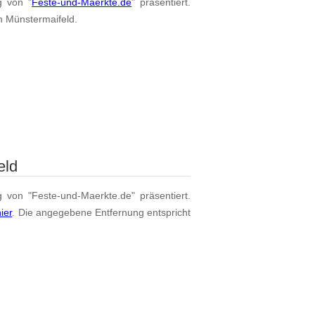
g von "
Feste-und-Maerkte.de
" präsentiert.
on Münstermaifeld.
eld
g von "Feste-und-Maerkte.de" präsentiert.
hier
. Die angegebene Entfernung entspricht