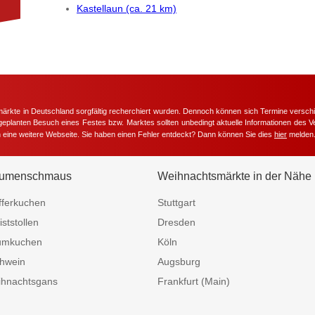
Kastellaun (ca. 21 km)
märkte in Deutschland sorgfältig recherchiert wurden. Dennoch können sich Termine versc
m geplanten Besuch eines Festes bzw. Marktes sollten unbedingt aktuelle Informationen des Ve
h eine weitere Webseite. Sie haben einen Fehler entdeckt? Dann können Sie dies
hier
melden
umenschmaus
Weihnachtsmärkte in der Nähe
fferkuchen
Stuttgart
iststollen
Dresden
umkuchen
Köln
hwein
Augsburg
hnachtsgans
Frankfurt (Main)