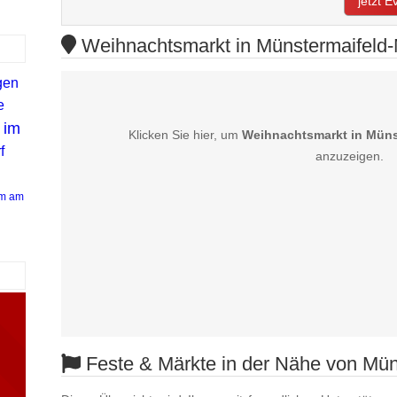
jetzt 
Weihnachtsmarkt in Münstermaifeld-M
gen
e
 im
Klicken Sie hier, um
Weihnachtsmarkt in Müns
f
anzuzeigen.
m am
Feste & Märkte in der Nähe von Mün