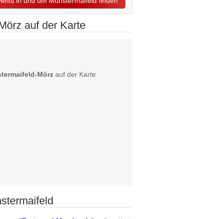
Events in und um Münstermaifeld finden
örz auf der Karte
termaifeld-Mörz
auf der Karte
stermaifeld