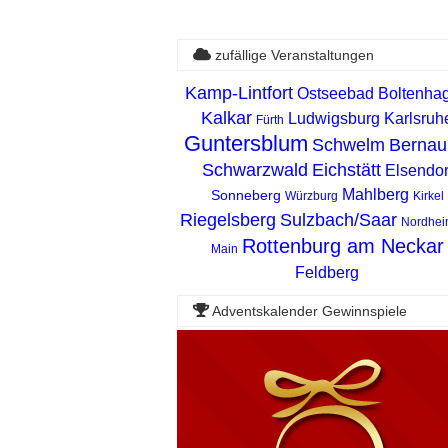
zufällige Veranstaltungen
Kamp-Lintfort
Ostseebad Boltenha
Kalkar
Ludwigsburg
Karlsruh
Fürth
Guntersblum
Schwelm
Bernau
Schwarzwald
Eichstätt
Elsendor
Mahlberg
Sonneberg
Würzburg
Kirkel
Riegelsberg
Sulzbach/Saar
Nordhei
Rottenburg am Neckar
Main
Feldberg
Adventskalender Gewinnspiele