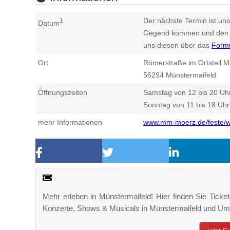
Der nächste Termin ist uns
1
Datum
Gegend kommen und den n
uns diesen über das
Form
Ort
Römerstraße im Ortsteil M
56294
Münstermaifeld
Öffnungszeiten
Samstag von 12 bis 20 Uh
Sonntag von 11 bis 18 Uhr
mehr Informationen
www.mm-moerz.de/feste/w
Mehr erleben in Münstermaifeld! Hier finden Sie Tickets
Konzerte, Shows & Musicals in Münstermaifeld und U