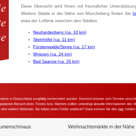
Diese Übersicht wird Ihnen mit freundlicher Unterstützun
Weitere Städte in der Nähe von Müncheberg finden Sie
h
etwa der Luftlinie zwischen den Städten.
Neuhardenberg (ca. 10 km)
Steinhöfel (ca. 11 km)
Fürstenwalde/Spree (ca. 17 km)
Wriezen (ca. 24 km)
Bad Saarow (ca. 25 km)
märkte in Deutschland sorgfältig recherchiert wurden. Dennoch können sich Termine versc
m geplanten Besuch eines Festes bzw. Marktes sollten unbedingt aktuelle Informationen des Ve
h eine weitere Webseite. Sie haben einen Fehler entdeckt? Dann können Sie dies
hier
melden
umenschmaus
Weihnachtsmärkte in der Nähe