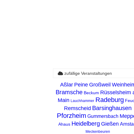
zufällige Veranstaltungen
Aßlar
Peine
Großweil
Weinhei
Bramsche
Rüsselsheim
Beckum
Radeburg
Main
Feuc
Lauchhammer
Barsinghausen
Remscheid
Pforzheim
Mepp
Gummersbach
Heidelberg
Gießen
Arnsta
Ahaus
Meckenbeuren