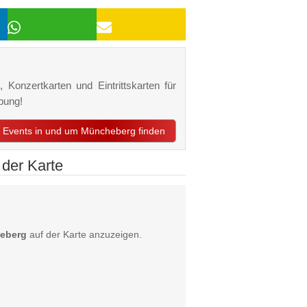
 Konzertkarten und Eintrittskarten für
bung!
zt Events in und um Müncheberg finden
der Karte
heberg
auf der Karte anzuzeigen.