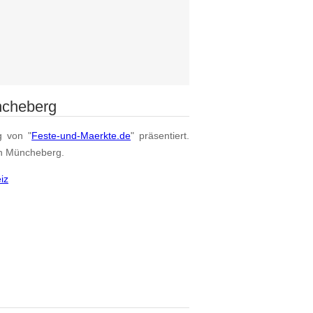
ncheberg
g von "
Feste-und-Maerkte.de
" präsentiert.
von Müncheberg.
iz