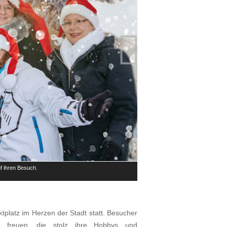

f ihren Besuch.
Das Organisatorenteam des Münche
© Ballok Zoltan
tplatz im Herzen der Stadt statt. Besucher
er freuen, die stolz ihre Hobbys und