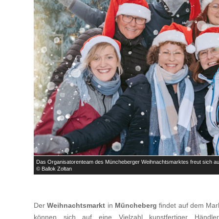

Das Organisatorenteam des Müncheberger Weihnachtsmarktes freut sich au
© Ballok Zoltan
Der
Weihnachtsmarkt
in
Müncheberg
findet auf dem Mark
können sich auf eine Vielzahl kunstfertiger Händl