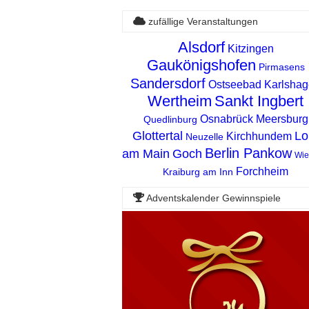
zufällige Veranstaltungen
Alsdorf
Kitzingen
Gaukönigshofen
Pirmasens
Sandersdorf
Ostseebad Karlsha
Wertheim
Sankt Ingbert
Osnabrück
Meersburg
Quedlinburg
Glottertal
Lo
Kirchhundem
Neuzelle
Berlin Pankow
am Main
Goch
Wie
Forchheim
Kraiburg am Inn
Adventskalender Gewinnspiele