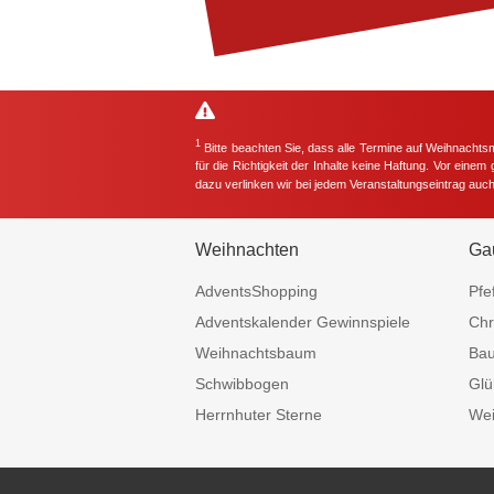
1
Bitte beachten Sie, dass alle Termine auf Weihnachts
für die Richtigkeit der Inhalte keine Haftung. Vor eine
dazu verlinken wir bei jedem Veranstaltungseintrag auc
Weihnachten
Ga
AdventsShopping
Pfe
Adventskalender Gewinnspiele
Chr
Weihnachtsbaum
Ba
Schwibbogen
Glü
Herrnhuter Sterne
Wei