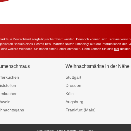
märkte in Deutschland sorgfältig recherchiert wurden. Dennoch können sich Termine versc
m geplanten Besuch eines Festes bzw. Marktes sollten unbedingt aktuelle Informationen des Ve
h eine weitere Webseite. Sie haben einen Fehler entdeckt? Dann können Sie dies
hier
melden
umenschmaus
Weihnachtsmärkte in der Nähe
fferkuchen
Stuttgart
iststollen
Dresden
umkuchen
Köln
hwein
Augsburg
hnachtsgans
Frankfurt (Main)