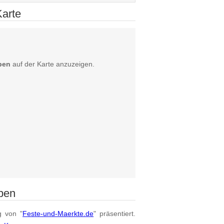
Karte
pen
auf der Karte anzuzeigen.
pen
g von "
Feste-und-Maerkte.de
" präsentiert.