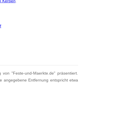
n Kerpen
.
f
g von "Feste-und-Maerkte.de" präsentiert.
ie angegebene Entfernung entspricht etwa