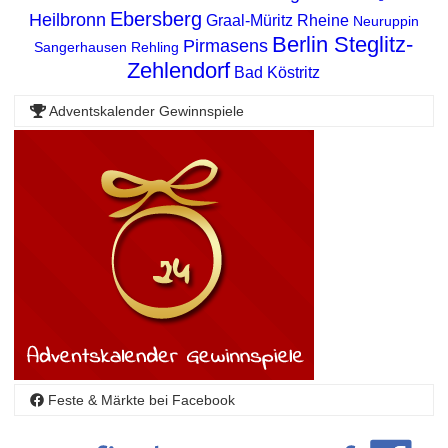
Ebersberg
Heilbronn
Graal-Müritz
Rheine
Neuruppin
Berlin Steglitz-
Pirmasens
Sangerhausen
Rehling
Zehlendorf
Bad Köstritz
Adventskalender Gewinnspiele
Feste & Märkte bei Facebook