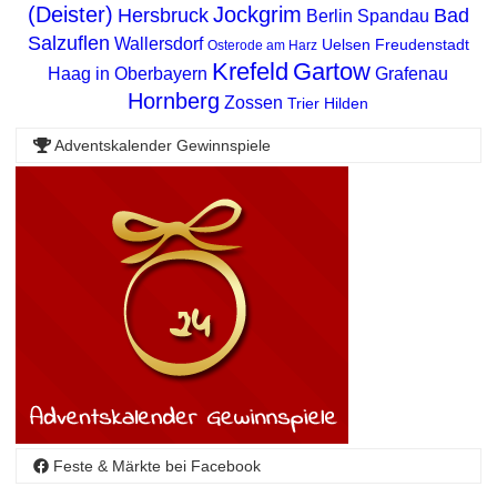
(Deister)
Jockgrim
Hersbruck
Bad
Berlin Spandau
Salzuflen
Wallersdorf
Uelsen
Freudenstadt
Osterode am Harz
Krefeld
Gartow
Haag in Oberbayern
Grafenau
Hornberg
Zossen
Trier
Hilden
Adventskalender Gewinnspiele
Feste & Märkte bei Facebook