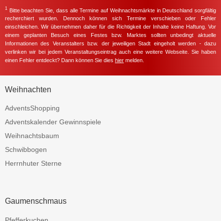
1
Bitte beachten Sie, dass alle Termine auf Weihnachtsmärkte in Deutschland sorgfältig
recherchiert wurden. Dennoch können sich Termine verschieben oder Fehler
einschleichen. Wir übernehmen daher für die Richtigkeit der Inhalte keine Haftung. Vor
einem geplanten Besuch eines Festes bzw. Marktes sollten unbedingt aktuelle
Informationen des Veranstalters bzw. der jeweiligen Stadt eingeholt werden - dazu
verlinken wir bei jedem Veranstaltungseintrag auch eine weitere Webseite. Sie haben
einen Fehler entdeckt? Dann können Sie dies
hier
melden.
Weihnachten
AdventsShopping
Adventskalender Gewinnspiele
Weihnachtsbaum
Schwibbogen
Herrnhuter Sterne
Gaumenschmaus
Pfefferkuchen