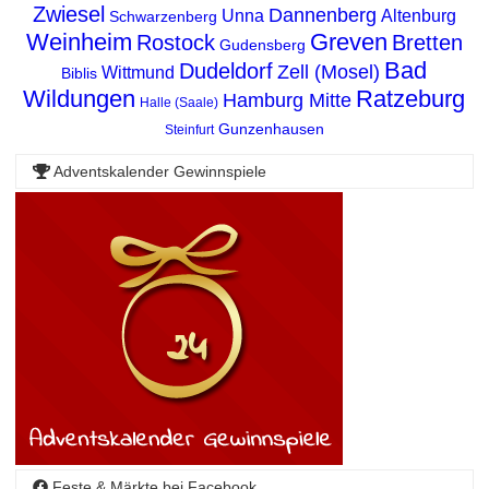
Zwiesel
Dannenberg
Unna
Altenburg
Schwarzenberg
Weinheim
Greven
Rostock
Bretten
Gudensberg
Bad
Dudeldorf
Zell (Mosel)
Wittmund
Biblis
Wildungen
Ratzeburg
Hamburg Mitte
Halle (Saale)
Gunzenhausen
Steinfurt
Adventskalender Gewinnspiele
Feste & Märkte bei Facebook