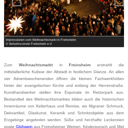
Impressionen vom Weihnachtsmarkt in Freinsheim
I
© Verkehrsverein Freinsheim e.V.
©
Zum
Weihnachtsmarkt
in
Freinsheim
erstrahlt die
mittelalterliche Kulisse der Altstadt in festlichem Glanze. An allen
vier Adventswochenenden öffnen die kleinen Fachwerkhütten
hinter der evangelischen Kirche und entlang der Herrenstraße.
Kunsthandwerker stellen ihre Exponate im Retzerpark aus.
Bestandteil des Weihnachtsmarktes bilden auch die historischen
Innenräume von Kelterhaus und Remise, wo filigraner Schmuck,
Dekoartikel, Glaskunst, Keramik und Schnitzobjekte aus dem
Erzgebirge angeboten werden. Süße und herzhafte Leckereien
sowie
Glühwein
aus Freinsheimer Weinen, Kinderpunsch und Met