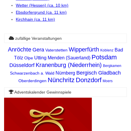
Wetter (Hessen) (ca. 10 km)
Ebsdorfergrund (ca. 11 km)
Kirchhain (ca. 11 km)
zufällige Veranstaltungen
Anröchte
Wipperfürth
Gera
Bad
Vaterstetten
Koblenz
Potsdam
Tölz
Utting
Menden (Sauerland)
Olpe
Kranenburg (Niederrhein)
Düsseldorf
Bergkamen
Bergisch Gladbach
Nürnberg
Schwarzenbach a. Wald
Nünchritz
Donzdorf
Oberderdingen
Moers
Adventskalender Gewinnspiele