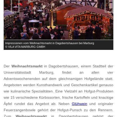


Impressionen vom Weihnachtsmarkt in Dagobertshausen bei Marburg
I
© VILA VITA MARBURG GMBH
©
Der
Weihnachtsmarkt
in Dagobertshausen, einem Stadtteil der
Universitätsstadt Marburg, findet an allen vier
Adventswochenenden auf dem gleichnamigen Hofgelände statt.
Angeboten werden Kunsthandwerk und Geschenkartikel genauso
wie kulinarische Spezialitäten. Eine Vielzahl an Hofgut-Produkten
wie 15 verschiedene Kürbissorten, frische Kartoffeln und knackige
Äpfel rundet das Angebot ab. Neben
Glühwein
und originaler
Feuerzangenbowle gehört der Hofgut-Punsch zu den Rennern.
Zum
Weihnachtsmarkt
in Dagobertshausen gehört der