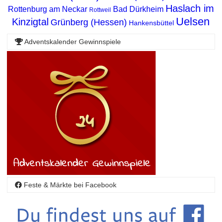
Haslach im
Rottenburg am Neckar
Bad Dürkheim
Rottweil
Uelsen
Kinzigtal
Grünberg (Hessen)
Hankensbüttel
Adventskalender Gewinnspiele
Feste & Märkte bei Facebook