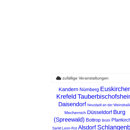
zufällige Veranstaltungen
Euskirche
Kandern
Nürnberg
Krefeld
Tauberbischofshe
Daisendorf
Neustadt an der Weinstraß
Burg
Düsseldorf
Mechernich
(Spreewald)
Bottrop
Pfarrkirc
Brühl
Schlangen
Alsdorf
Sankt Leon-Rot