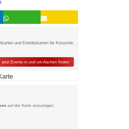
e
karten und Eintrittskarten für Konzerte,
jetzt Events in und um Aachen finden
Karte
hen
auf der Karte anzuzeigen.