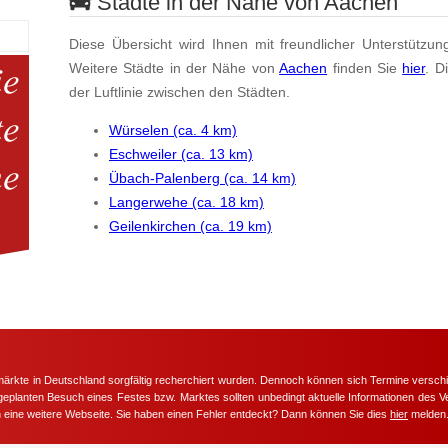
Städte in der Nähe von Aachen
Diese Übersicht wird Ihnen mit freundlicher Unterstützun
Weitere Städte in der Nähe von
Aachen
finden Sie
hier
. D
der Luftlinie zwischen den Städten.
Würselen (ca. 4 km)
Eschweiler (ca. 13 km)
Übach-Palenberg (ca. 14 km)
Langerwehe (ca. 18 km)
Geilenkirchen (ca. 19 km)
märkte in Deutschland sorgfältig recherchiert wurden. Dennoch können sich Termine versc
m geplanten Besuch eines Festes bzw. Marktes sollten unbedingt aktuelle Informationen des Ve
h eine weitere Webseite. Sie haben einen Fehler entdeckt? Dann können Sie dies
hier
melden