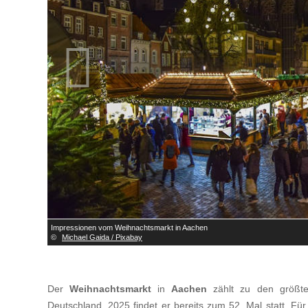

Impressionen vom Weihnachtsmarkt in Aachen
©
Michael Gaida / Pixabay
Der
Weihnachtsmarkt
in
Aachen
zählt zu den größte
Deutschland, 2025 findet er bereits zum 52. Mal statt. Für