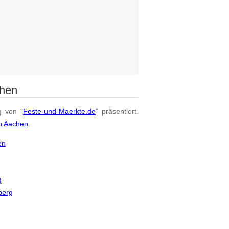
chen
g von "
Feste-und-Maerkte.de
" präsentiert.
on Aachen
.
en
)
berg