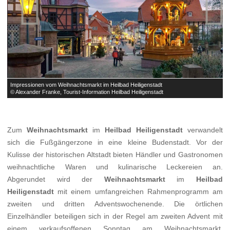


Impressionen vom Weihnachtsmarkt im Heilbad Heiligenstadt
I
© Alexander Franke, Tourist-Information Heilbad Heiligenstadt
©
Zum
Weihnachtsmarkt
im
Heilbad Heiligenstadt
verwandelt
sich die Fußgängerzone in eine kleine Budenstadt. Vor der
Kulisse der historischen Altstadt bieten Händler und Gastronomen
weihnachtliche Waren und kulinarische Leckereien an.
Abgerundet wird der
Weihnachtsmarkt
im
Heilbad
Heiligenstadt
mit einem umfangreichen Rahmenprogramm am
zweiten und dritten Adventswochenende. Die örtlichen
Einzelhändler beteiligen sich in der Regel am zweiten Advent mit
einem verkaufsoffenen Sonntag am Weihnachtsmarkt.