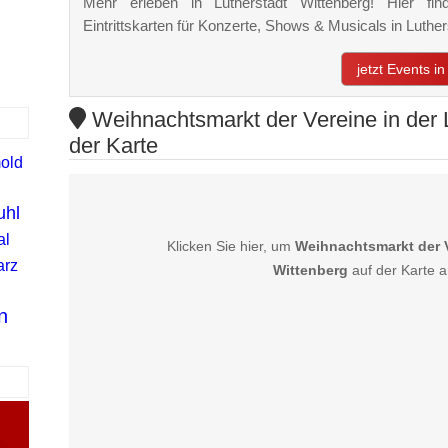
Mehr erleben in Lutherstadt Wittenberg! Hier fin
Eintrittskarten für Konzerte, Shows & Musicals in Luth
jetzt Events i
Weihnachtsmarkt der Vereine in der L
der Karte
old
uhl
al
Klicken Sie hier, um
Weihnachtsmarkt der V
arz
Wittenberg
auf der Karte 
n