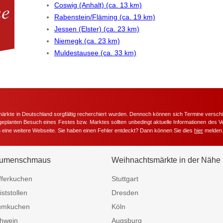
Coswig (Anhalt) (ca. 13 km)
Rabenstein/Fläming (ca. 19 km)
Jessen (Elster) (ca. 23 km)
Niemegk (ca. 23 km)
Muldestausee (ca. 33 km)
märkte in Deutschland sorgfältig recherchiert wurden. Dennoch können sich Termine versc
m geplanten Besuch eines Festes bzw. Marktes sollten unbedingt aktuelle Informationen des Ve
h eine weitere Webseite. Sie haben einen Fehler entdeckt? Dann können Sie dies
hier
melden
umenschmaus
Weihnachtsmärkte in der Nähe
fferkuchen
Stuttgart
iststollen
Dresden
umkuchen
Köln
hwein
Augsburg