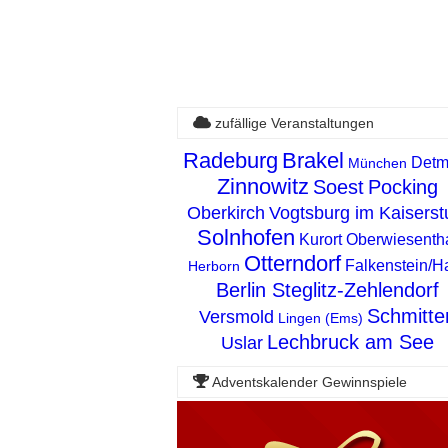
zufällige Veranstaltungen
Radeburg
Brakel
Detm
München
Zinnowitz
Soest
Pocking
Oberkirch
Vogtsburg im Kaiserst
Solnhofen
Kurort Oberwiesenth
Otterndorf
Falkenstein/H
Herborn
Berlin Steglitz-Zehlendorf
Schmitte
Versmold
Lingen (Ems)
Lechbruck am See
Uslar
Adventskalender Gewinnspiele