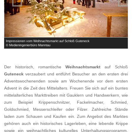
Impressionen vom Weihnachtsmarkt auf Schloß Guteneck
I
© Medieningenierbüro Manntau
©
Der historisch, romantische
Weihnachtsmarkt
auf Schloß
Guteneck
verzaubert und entführt Besucher an den ersten drei
Adventswochenenden sowie am Wochenende vor dem ersten
Advent in die Zeit des Mittelalters. Freuen Sie sich auf ein buntes
mittelalterliches Markttreiben mit Gauklern und Handwerkern, wie
zum Beispiel Krippenschnitzer, Fackelmacher, Schmied,
Goldschmied, Messerschleifer oder Filzer. Zahlreiche Stände
laden zum Schauen und Kaufen ein. Zum Angebot des Marktes
gehören auch ein historisches Lagerleben, eine lebende Krippe
sowie ein weihnachtliches kulturelles Unterhaltungsprogramm.